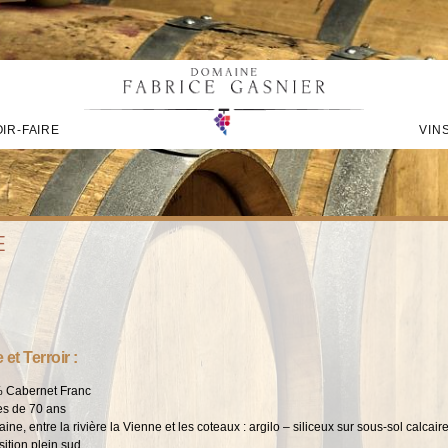
IR-FAIRE
VIN
E
et Terroir :
 Cabernet Franc
es de 70 ans
aine, entre la rivière la Vienne et les coteaux : argilo – siliceux sur sous-sol calcair
ition plein sud