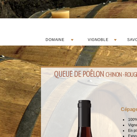
DOMAINE
VIGNOBLE
SAVO
QUEUE DE POÊLON
CHINON - ROUG
Cépage 
100%
Vign
En pl
Expos