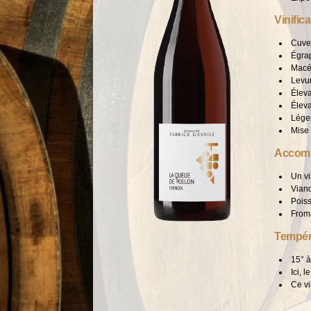
Vinifica
Cuve 
Égrap
Macé
Levu
Éleva
Élev
Lége
Mise 
Accomp
Un vi
Viand
Poiss
From
Tempéra
15° 
Ici, 
Ce vi