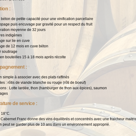
tion :
béton de petite capacité pour une vinification parcellaire
page puis encuvage par gravité pour un respect du fruit
ration moyenne de 32 jours
res indigènes
ge sur lie en cuve
age de 12 mois en cuve béton
r soutirage
en bouteilles 15 à 18 mois après récolte
agnement :
n simple à associer avec des plats raffinés
es : rôtis de viande blanche ou rouge (rôti de boeuf)
ons : Lotte lardée, thon (hamburger de thon aux épices), saumon
ages
ture de service :
à 18°C.
le Cabernet Franc donne des vins équilibrés et concentrés avec une fraicheur maitri
n peut se garder plus de 10 ans dans un environnement approprié.