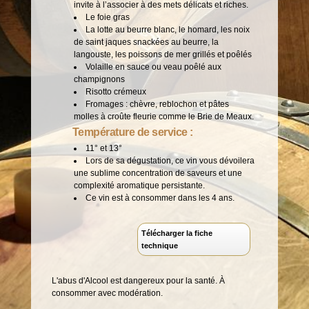
invite à l’associer à des mets délicats et riches.
Le foie gras
La lotte au beurre blanc, le homard, les noix
de saint jaques snackées au beurre, la
langouste, les poissons de mer grillés et poêlés
Volaille en sauce ou veau poêlé aux
champignons
Risotto crémeux
Fromages : chèvre, reblochon et pâtes
molles à croûte fleurie comme le Brie de Meaux.
Température de service :
11° et 13°
Lors de sa dégustation, ce vin vous dévoilera
une sublime concentration de saveurs et une
complexité aromatique persistante.
Ce vin est à consommer dans les 4 ans.
Télécharger la fiche
technique
L'abus d'Alcool est dangereux pour la santé. À
consommer avec modération.